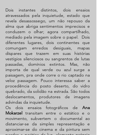
Dois instantes distintos, dois ensaios
atravessados pela inquietude, estado que
revela desassossego, um não repouso da
alma que abriga sentimentos imprecisos e
conduzem o olhar; agora compartilhado,
mediado pela imagem sobre o papel. Dois
diferentes lugares, dois continentes que
comungam enredos desiguais, mapas
díspares que trazem em suas histórias
vestígios silenciosos ou sangrentos de lutas
passadas, domínios extintos. Mas, não
importa de qual verde ou azul surge a
paisagem, pra onde corre o rio captado na
veloz passagem. Pouco interessa saber a
procedência do posto deserto, do vidro
quebrado, da solidão na estrada. São todos
deslocamentos, produtores de imagens
advindas da inquietude.
Os dois ensaios fotográficos de
Ana
Mokarzel
transitam entre o estático e o
movimento, subvertem o documental ao
distanciar-se da simples representação e
aproximar-se do cinema e da pintura sem
perder a poética da luz, elemento próprio