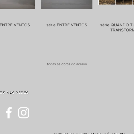
e ENTRE VENTOS
série ENTRE VENTOS
série QUANDO T
TRANSFOR
todas as obras do acervo
NOS NAS REDES
NOS NAS REDES