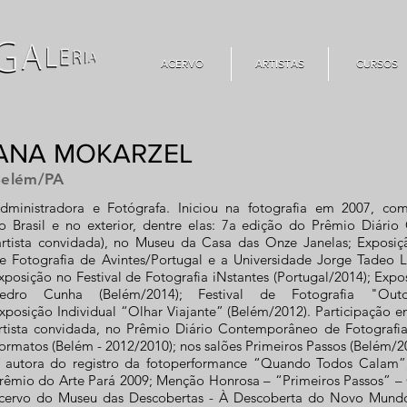
ACERVO
ARTISTAS
CURSOS
ACERVO
ARTISTAS
CURSOS
ANA MOKARZEL
Belém/PA
dministradora e Fotógrafa. Iniciou na fotografia em 2007, com 
o Brasil e no exterior, dentre elas: 7a edição do Prêmio Diári
artista convidada), no Museu da Casa das Onze Janelas; Exposição
e Fotografia de Avintes/Portugal e a Universidade Jorge Tadeo 
xposição no Festival de Fotografia iNstantes (Portugal/2014); Expo
edro Cunha (Belém/2014); Festival de Fotografia "Outon
xposição Individual “Olhar Viajante” (Belém/2012). Participação 
rtista convidada, no Prêmio Diário Contemporâneo de Fotografia
ormatos (Belém - 2012/2010); nos salões Primeiros Passos (Belém/2
 autora do registro da fotoperformance “Quando Todos Calam”,
rêmio do Arte Pará 2009; Menção Honrosa – “Primeiros Passos” –
cervo do Museu das Descobertas - À Descoberta do Novo Mundo