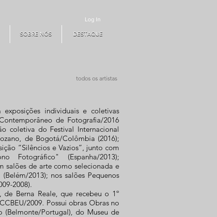
Log In
SOBRE NÓS
DESTAQUE
SOBRE NÓS
DESTAQUE
todos os artistas
exposições individuais e coletivas
o Contemporâneo de Fotografia/2016
 coletiva do Festival Internacional
Lozano, de Bogotá/Colômbia (2016);
sição “Silêncios e Vazios”, junto com
o Fotográfico" (Espanha/2013);
em salões de arte como selecionada e
 (Belém/2013); nos salões Pequenos
009-2008).
 de Berna Reale, que recebeu o 1º
 CCBEU/2009. Possui obras Obras no
 (Belmonte/Portugal), do Museu de