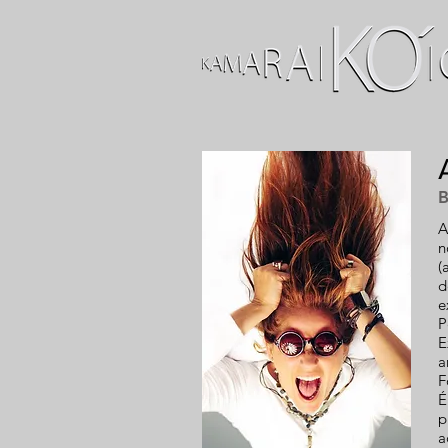
A
n
(
d
e
P
E
a
F
É
p
a