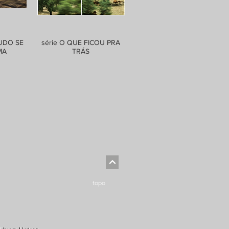
UDO SE
série O QUE FICOU PRA
MA
TRÁS
topo