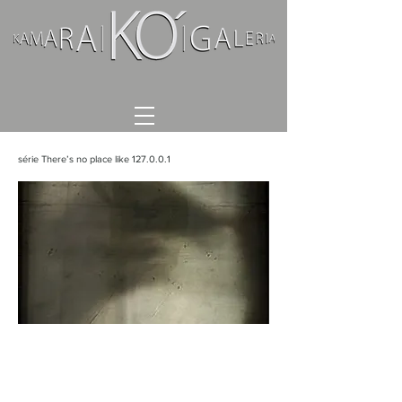
série There’s no place like 127.0.0.1