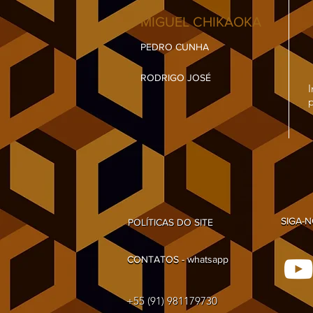
MIGUEL CHIKAOKA
PEDRO CUNHA
RODRIGO JOSÉ
SIGA-
POLÍTICAS DO SITE
SIGA-
POLÍTICAS DO SITE
CONTATOS - whatsapp
CONTATOS - whatsapp
+55 (91) 981179730
+55 (91) 981179730