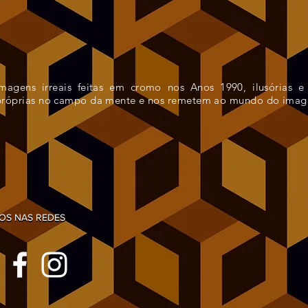
Imagens irreais feitas em cromo nos Anos 1990, ilusórias e
próprias no campo da mente e nos remetem ao mundo do imagi
NOS NAS REDES
NOS NAS REDES