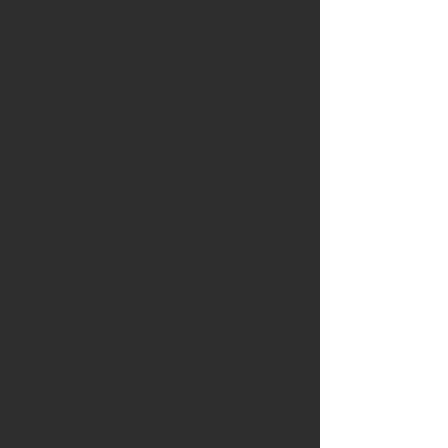
Multilinguagens - Aldir Blanc, por
meio da Secretaria de Estado de
Cultura do Estado do Pará (Secult),
o projeto é destaque da Kamara
Kó Galeria, que exibe um recorte
único e inédito de registros de
processos criativos que vão desde
a leitura de textos, da construção
de personagens e ensaios, até a
encenação de peças teatrais
relevantes no referido período.
O projeto traz ainda as oficinas
Fotografia Ágil x Memória Volátil
(14 a 16.06), Fotografia de Palco (17
a 21.06), e convida a todos para um
encontro com os artistas no
próximo dia 19.06, a partir das 19h,
com a participação de Chikaoka e
os convidados para a curadoria de
imagens do projeto, Wlad Lima,