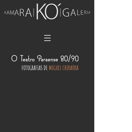
FOTOGRAFIAS DE
MIGUEL CHIKAOKA
O Teatro Paraense 80/90:
Fotografias de Miguel Chikaoka, é
um projeto que reúne imagens e
relatos de artistas que
protagonizaram a cena teatral em
Belém do Pará nas duas últimas
décadas do Séc. XX.
Contemplado com o Edital de