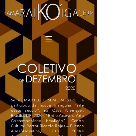
Série MARTELO SEM MESTRE já
participou da mostra Triangular: “arte
deste século”, na Casa Niemeyer,
Brasília/DF (2020); “Entre Acervos. Arte
Contemporáneo brasileño”, Centro
Cultural Rector Ricardo Rojas – Buenos
Aires/Argentina, 2018; “Entre