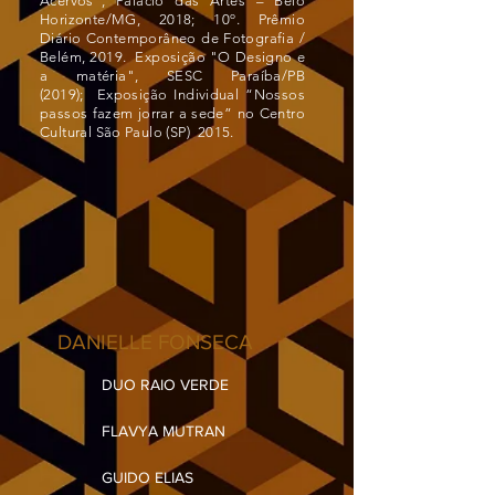
Acervos”, Palácio das Artes – Belo
Horizonte/MG, 2018; 10º. Prêmio
Diário Contemporâneo de Fotografia /
Belém, 2019. Exposição "O Designo e
a matéria", SESC Paraíba/PB
(2019); Exposição Individual “Nossos
passos fazem jorrar a sede” no Centro
Cultural São Paulo (SP) 2015.
DANIELLE FONSECA
DUO RAIO VERDE
FLAVYA MUTRAN
GUIDO ELIAS